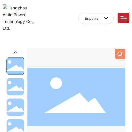
España
Inicio
España
Inicio
+
Sobre nosotros
Productos
Video
Solución
Noticias